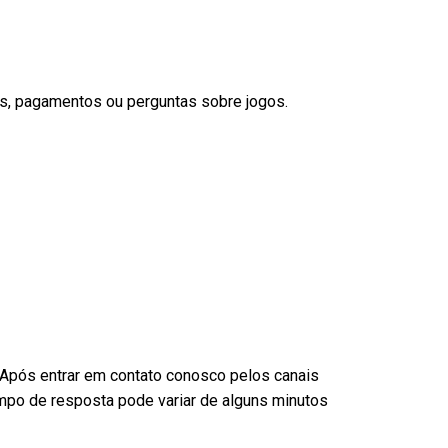
s, pagamentos ou perguntas sobre jogos.
 Após entrar em contato conosco pelos canais
empo de resposta pode variar de alguns minutos