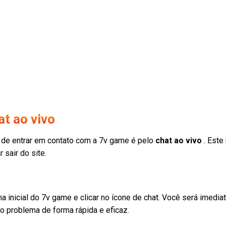
at ao vivo
 de entrar em contato com a 7v game é pelo
chat ao vivo
. Este
 sair do site.
ina inicial do 7v game e clicar no ícone de chat. Você será ime
 o problema de forma rápida e eficaz.