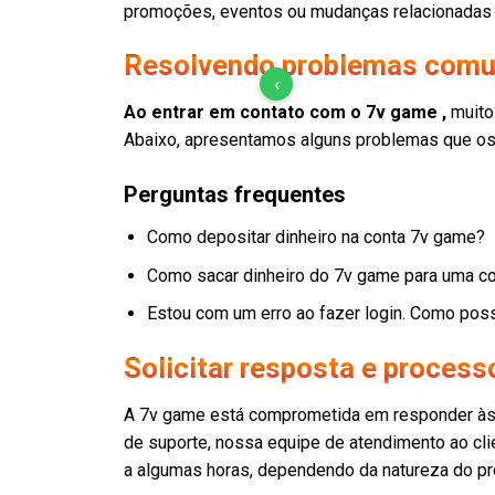
promoções, eventos ou mudanças relacionadas 
Resolvendo problemas com
‹
Ao entrar em contato com o 7v game ,
muito
Abaixo, apresentamos alguns problemas que os
Perguntas frequentes
Como depositar dinheiro na conta 7v game?
Como sacar dinheiro do 7v game para uma co
Estou com um erro ao fazer login. Como poss
Solicitar resposta e process
A 7v game está comprometida em responder às s
de suporte, nossa equipe de atendimento ao cli
a algumas horas, dependendo da natureza do p