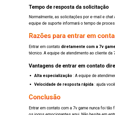
Tempo de resposta da solicitação
Normalmente, as solicitações por e-mail e chat
equipe de suporte informará o tempo de proce
Razões para entrar em cont
Entrar em contato
diretamente com a 7v gam
técnico. A equipe de atendimento ao cliente da
Vantagens de entrar em contato dir
Alta especialização
: A equipe de atendime
Velocidade de resposta rápida
: ajuda voc
Conclusão
Entrar em contato com a 7v game nunca foi tão 
os jogos emocionantes aqui. Não hesite em ent