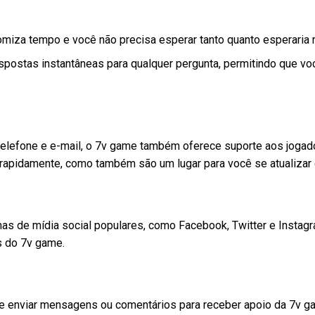
nomiza tempo e você não precisa esperar tanto quanto esperaria 
espostas instantâneas para qualquer pergunta, permitindo que vo
 telefone e e-mail, o 7v game também oferece suporte aos joga
o rapidamente, como também são um lugar para você se atualiza
as de mídia social populares, como Facebook, Twitter e Instag
s do 7v game.
nte enviar mensagens ou comentários para receber apoio da 7v