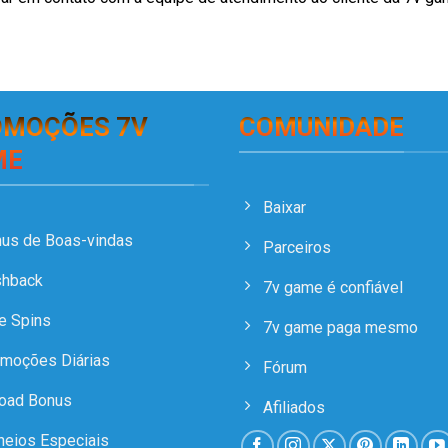
OMOÇÕES 7V
COMUNIDADE
ME
Baixar
us de Boas-vindas
Parceiros
shback
7v game é confiável
e Spins
7v game paga mesmo
moções Diárias
Fórum
oad Bonus
Afiliados
neios Especiais