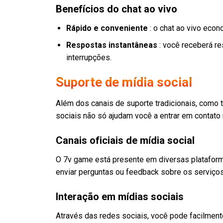
Benefícios do chat ao vivo
Rápido e conveniente
: o chat ao vivo eco
Respostas instantâneas
: você receberá r
interrupções.
Suporte de mídia social
Além dos canais de suporte tradicionais, como
sociais não só ajudam você a entrar em contat
Canais oficiais de mídia social
O 7v game está presente em diversas plataform
enviar perguntas ou feedback sobre os serviço
Interação em mídias sociais
Através das redes sociais, você pode facilme