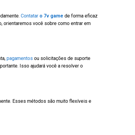
pidamente.
Contatar
o 7v game
de forma eficaz
go, orientaremos você sobre como entrar em
ta,
pagamentos
ou solicitações de suporte
ortante. Isso ajudará você a resolver o
ente. Esses métodos são muito flexíveis e