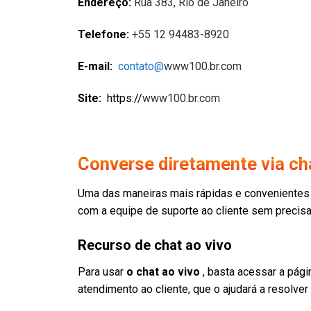
Endereço:
Rua 383, Rio de Janeiro
Telefone:
+55 12 94483-8920
E-mail:
contato@
www100.br.com
Site:
https://
www100.br.com
Converse diretamente via ch
Uma das maneiras mais rápidas e convenientes
com a equipe de suporte ao cliente sem precisar
Recurso de chat ao vivo
Para usar
o chat ao vivo
, basta acessar a pág
atendimento ao cliente, que o ajudará a resolver