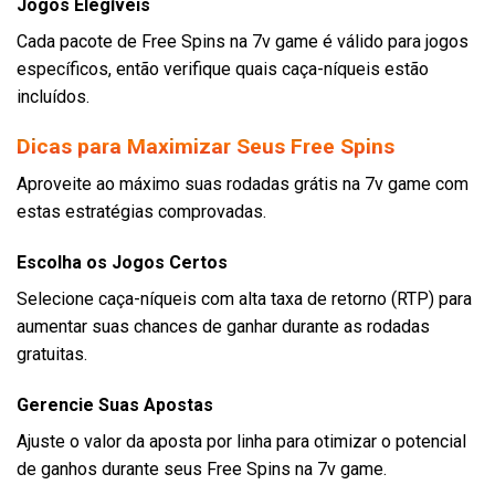
Jogos Elegíveis
Cada pacote de Free Spins na 7v game é válido para jogos
específicos, então verifique quais caça-níqueis estão
incluídos.
Dicas para Maximizar Seus Free Spins
Aproveite ao máximo suas rodadas grátis na 7v game com
estas estratégias comprovadas.
Escolha os Jogos Certos
Selecione caça-níqueis com alta taxa de retorno (RTP) para
aumentar suas chances de ganhar durante as rodadas
gratuitas.
Gerencie Suas Apostas
Ajuste o valor da aposta por linha para otimizar o potencial
de ganhos durante seus Free Spins na 7v game.