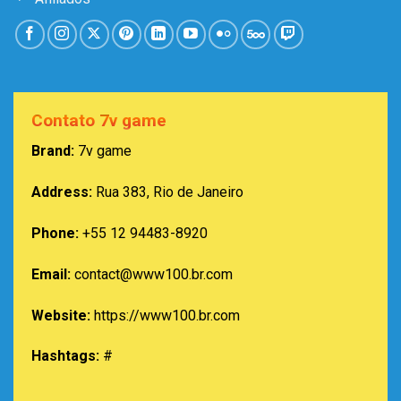
Contato 7v game
Brand:
7v game
Address:
Rua 383, Rio de Janeiro
Phone:
+55 12 94483-8920
Email:
contact@www100.br.com
Website:
https://www100.br.com
Hashtags:
#