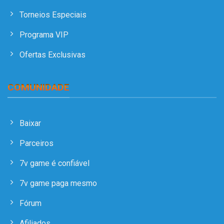
Torneios Especiais
Programa VIP
Ofertas Exclusivas
COMUNIDADE
Baixar
Parceiros
7v game é confiável
7v game paga mesmo
Fórum
Afiliados