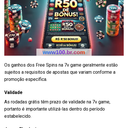
Os ganhos dos Free Spins na 7v game geralmente estão
sujeitos a requisitos de apostas que variam conforme a
promoção específica.
Validade
As rodadas grátis têm prazo de validade na 7v game,
portanto é importante utilizá-las dentro do período
estabelecido.