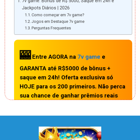
7v game: Bônus de R$ 5000, Saque em 24h e
Jackpots Diários | 2026
Como começar em 7v game?
Jogos em Destaque 7v game
Perguntas Frequentes
🎰
Entre AGORA na
7v game
e
GARANTA até
R$5000 de bônus
+
saque em 24h! Oferta exclusiva só
HOJE para os 200 primeiros. Não perca
sua chance de ganhar prêmios reais
AGORA MESMO!
💰
🎲
⚡