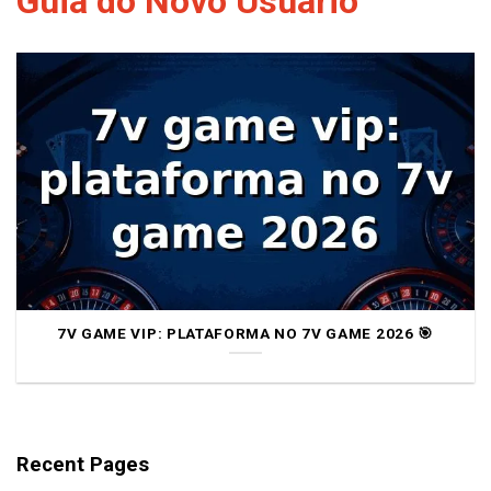
Guia do Novo Usuário
7V GAME VIP: PLATAFORMA NO 7V GAME 2026 🎯
Recent Pages