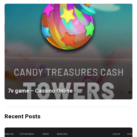
7v
game
–
Promoções
Diárias:
Guia
Completo
7v game – Promoçõe
ino Online
Completo
Recent Posts
Login