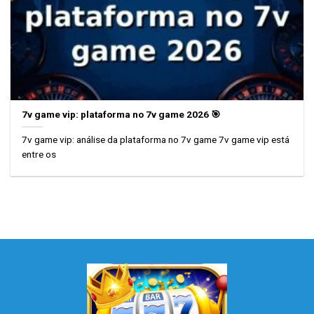
7v game vip: plataforma no 7v game 2026 🎯
7v game vip: análise da plataforma no 7v game 7v game vip está
entre os