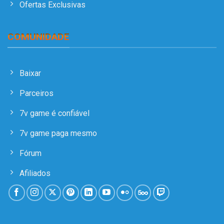
Ofertas Exclusivas
COMUNIDADE
Baixar
Parceiros
7v game é confiável
7v game paga mesmo
Fórum
Afiliados