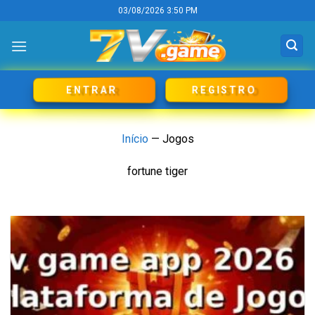
Skip
03/08/2026 3:50 PM
to
content
REGISTRO
ENTRAR
Início
—
Jogos
fortune tiger